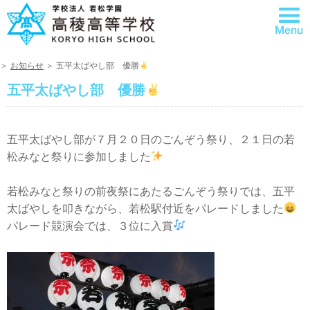
＞
お知らせ
＞ 五平太ばやし部 優勝
五平太ばやし部 優勝
五平太ばやし部が７月２０日のごんぞう祭り、２１日の若
松みなと祭りに参加しました
若松みなと祭りの前夜祭にあたるごんぞう祭りでは、五平
太ばやしを叩きながら、若松駅付近をパレードしました
パレード競演会では、３位に入賞