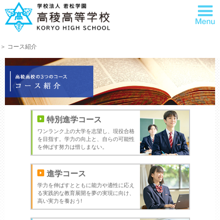
＞ コース紹介
特別進学コース
ワンランク上の大学を志望し、現役合格
を目指す。学力の向上と、自らの可能性
を伸ばす努力は惜しまない。
進学コース
学力を伸ばすとともに能力や適性に応え
る実践的な教育展開を夢の実現に向け、
高い実力を養おう!