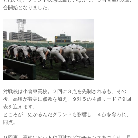
合開始となりました。
対戦校は小倉東高校。２回に３点を先制されるも、その
後、高稜が着実に点数を加え、９対５の４点リードで９回
表を迎えます。
ところが、ぬかるんだグランドも影響し、４点を奪われ、
同点。
９回裏、高稜はヒットや四球などでチャンスをつくり、見