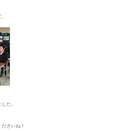
ど。
。
ました。
、
くださいね！