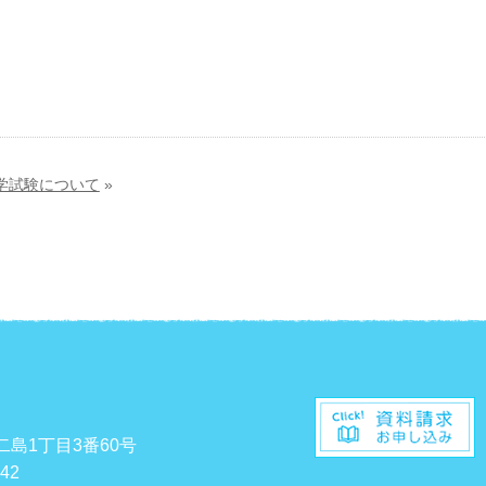
学試験について
»
二島1丁目3番60号
542