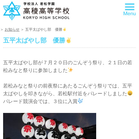
＞
お知らせ
＞ 五平太ばやし部 優勝
五平太ばやし部 優勝
五平太ばやし部が７月２０日のごんぞう祭り、２１日の若
松みなと祭りに参加しました
若松みなと祭りの前夜祭にあたるごんぞう祭りでは、五平
太ばやしを叩きながら、若松駅付近をパレードしました
パレード競演会では、３位に入賞