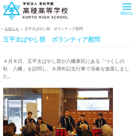
＞
お知らせ
＞ 五平太ばやし部 ボランティア慰問
五平太ばやし部 ボランティア慰問
４月８日、五平太ばやし部が八幡東区にある「つくしの
杜 八幡」を訪問し、８周年記念行事で演奏を披露しまし
た。