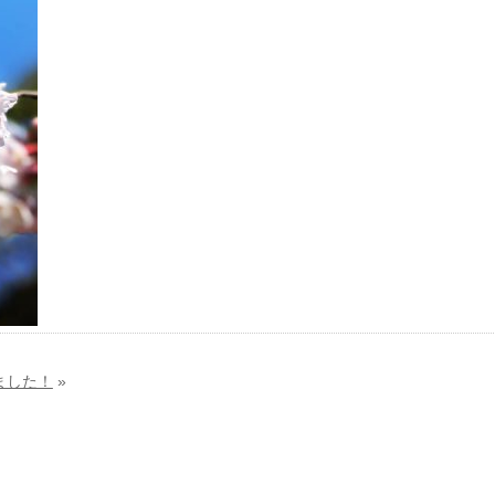
ました！
»