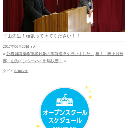
平山先生！頑張ってきてください！！
2017年06月20日（火）
«
公務員講座希望者対象の事前指導を行いました。
祝！ 陸上競技
部 山形インターハイ出場決定！
»
タグ：
お知らせ