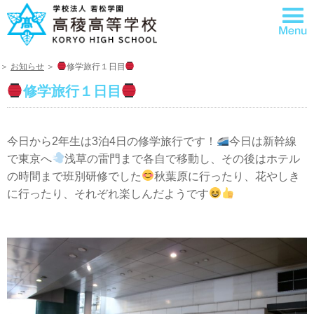
＞
お知らせ
＞
修学旅行１日目
修学旅行１日目
今日から2年生は3泊4日の修学旅行です！
今日は新幹線
で東京へ
浅草の雷門まで各自で移動し、その後はホテル
の時間まで班別研修でした
秋葉原に行ったり、花やしき
に行ったり、それぞれ楽しんだようです