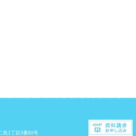
二島1丁目3番60号