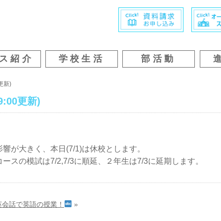
ス紹介
学校生活
部活動
更新)
:00更新)
が大きく、本日(7/1)は休校とします。
スの模試は7/2,7/3に順延、２年生は7/3に延期します。
英会話で英語の授業！
»