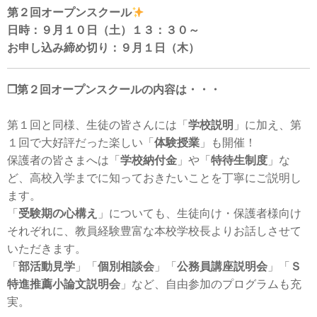
第２回オープンスクール
日時：９月１０日（土）１３：３０～
お申し込み締め切り：９月１日（木）
❐第２回オープンスクールの内容は・・・
第１回と同様、生徒の皆さんには「
学校説明
」に加え、第
１回で大好評だった楽しい「
体験授業
」も開催！
保護者の皆さまへは「
学校納付金
」や「
特待生制度
」な
ど、高校入学までに知っておきたいことを丁寧にご説明し
ます。
「
受験期の心構え
」についても、生徒向け・保護者様向け
それぞれに、教員経験豊富な本校学校長よりお話しさせて
いただきます。
「
部活動見学
」「
個別相談会
」「
公務員講座説明会
」「
Ｓ
特進推薦小論文説明会
」など、自由参加のプログラムも充
実。