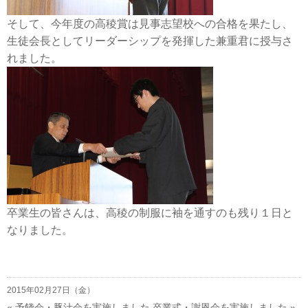
そして、今年度の高稜賞は見事志望校への合格を果たし、
生徒会長としてリーダーシップを発揮した兼重君に授与さ
れました。
卒業生の皆さんは、高稜の制服に袖を通すのも残り１日と
なりました。
2015年02月27日（金）
«
予餞会・豚汁会を実施しました
卒業式・謝恩会を実施しました
»