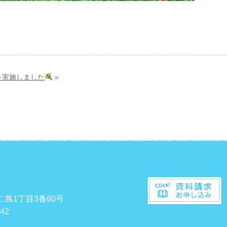
を実施しました
»
二島1丁目3番60号
542