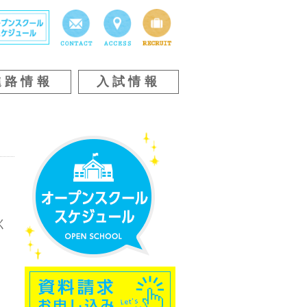
進路情報
入試情報
く