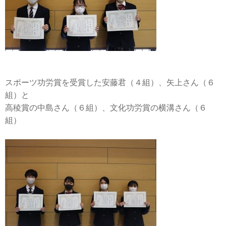
スポーツ功労賞を受賞した安藤君（４組）、矢上さん（６
組）と
高稜賞の中島さん（６組）、文化功労賞の横溝さん（６
組）