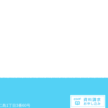
二島1丁目3番60号