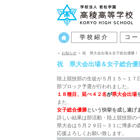
学校紹介
コー
＞
お知らせ
＞ 祝 県大会出場＆女子総合優勝！
祝 県大会出場＆女子総合優
陸上競技部の生徒が５月１５～１７
部ブロック予選が行われました。
１８種目、延べ４２名
が
県大会出場
また、
女子総合優勝
という快挙を成し遂げ
詳しい結果は部活動・陸上競技部の
県大会は５月２９日～３１に博多の
応援よろしくお願い致します。