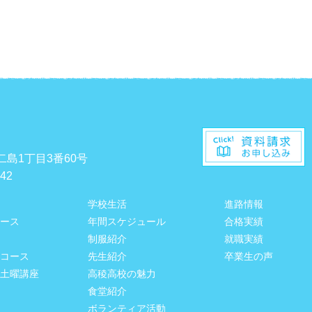
二島1丁目3番60号
542
学校生活
進路情報
ース
年間スケジュール
合格実績
制服紹介
就職実績
コース
先生紹介
卒業生の声
土曜講座
高稜高校の魅力
食堂紹介
ボランティア活動