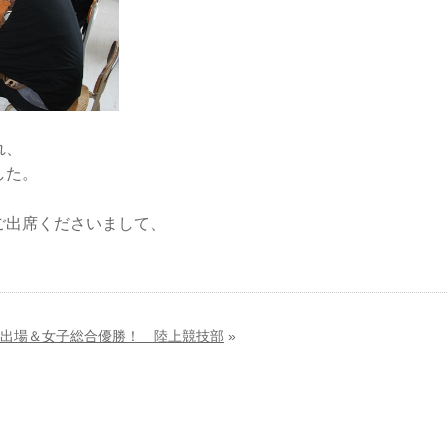
れ、
した。
ご出席くださいまして、
出場＆女子総合優勝！ 陸上競技部
»