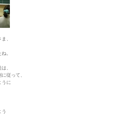
さま、
たね。
徒は、
則に従って、
ように
、
よう