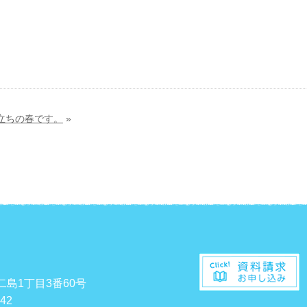
立ちの春です。
»
二島1丁目3番60号
542