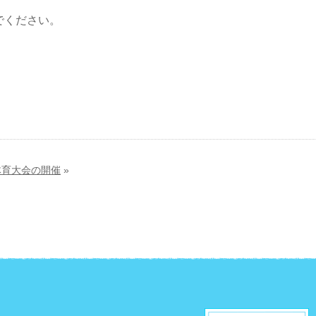
。
でください。
体育大会の開催
»