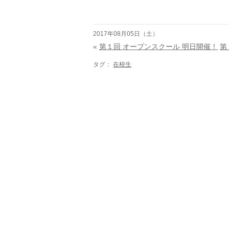
2017年08月05日（土）
«
第１回 オープンスクール 明日開催！
第
タグ：
在校生