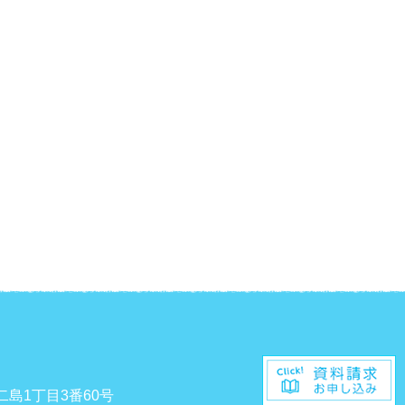
二島1丁目3番60号