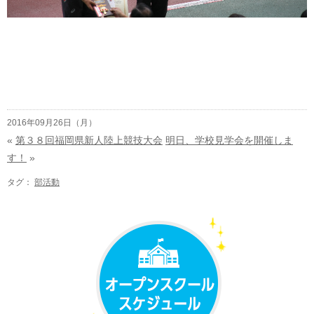
2016年09月26日（月）
«
第３８回福岡県新人陸上競技大会
明日、学校見学会を開催しま
す！
»
タグ：
部活動