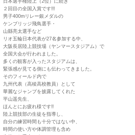
日本選手権陸上（2位）に続き
２回目の全国入賞です!!!
男子400mリレー銀メダルの
ケンブリッジ飛鳥選手・
山縣亮太選手など
リオ五輪日本代表が27名参加する中、
大阪長居陸上競技場（ヤンマースタジアム）で
全国大会が行われました。
多くの観客が入ったスタジアムは、
緊張感が見てる側にも伝わってきました。
そのフィールド内で
九州代表（高稜高校教員）として
華麗なジャンプを披露してくれた
平山遥先生、
ほんとにお疲れ様です!!
陸上競技部の生徒を指導し、
自分の練習時間も十分ではない中、
時間の使い方や体調管理も含め