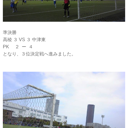
準決勝
高稜 ３ VS ３ 中津東
PK ２ ー ４
となり、３位決定戦へ進みました。