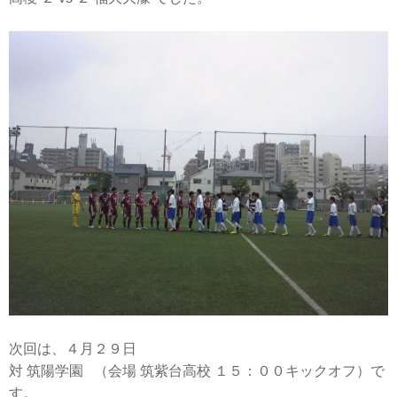
次回は、４月２９日
対 筑陽学園 （会場 筑紫台高校 １５：００キックオフ）で
す。