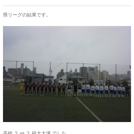
県リーグの結果です。
高稜 ２ vs ２ 福大大濠 でした。