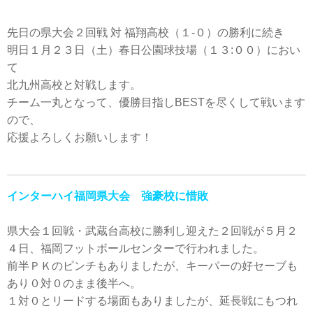
先日の県大会２回戦 対 福翔高校（１-０）の勝利に続き
明日１月２３日（土）春日公園球技場（１３:００）におい
て
北九州高校と対戦します。
チーム一丸となって、優勝目指しBESTを尽くして戦います
ので、
応援よろしくお願いします！
インターハイ福岡県大会 強豪校に惜敗
県大会１回戦・武蔵台高校に勝利し迎えた２回戦が５月２
４日、福岡フットボールセンターで行われました。
前半ＰＫのピンチもありましたが、キーパーの好セーブも
あり０対０のまま後半へ。
１対０とリードする場面もありましたが、延長戦にもつれ