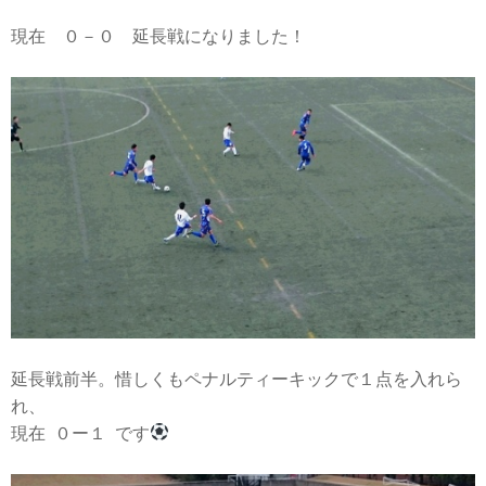
現在 ０－０ 延長戦になりました！
延長戦前半。惜しくもペナルティーキックで１点を入れら
れ、
現在 ０ー１ です