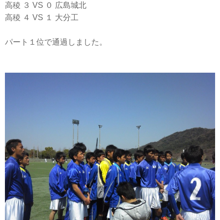
高稜 ３ VS ０ 広島城北
高稜 ４ VS １ 大分工
パート１位で通過しました。