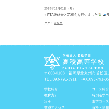
2025年12月01日（月）
«
PTA研修会と花植えを行いました
タグ：
在校生
〒808-0103 福岡県北九州市若松区
TEL.093-791-3911 FAX.093-791-3
学校紹介
コース紹介
教育方針
特別進学コ
沿革
進学コース
交通アクセス
資格・情報