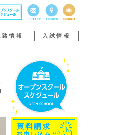
進路情報
入試情報
年
ト