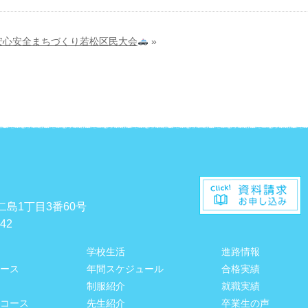
安心安全まちづくり若松区民大会
»
二島1丁目3番60号
542
学校生活
進路情報
ース
年間スケジュール
合格実績
制服紹介
就職実績
コース
先生紹介
卒業生の声