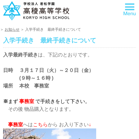
＞
お知らせ
＞ 入学手続き 最終手続きについて
入学手続き 最終手続きについて
入学最終手続き
は、下記のとおりです。
日時
３月１７日（火）～２０日（金）
(
９時～１６時 )
場所
本校
事務室
※
まず
事務室
で手続きをして下さい。
。
その後 物品購入となります。
。
事務室
へは
こちら
から お入り下さい
↓