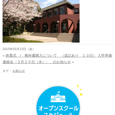
2015年03月13日（金）
«
終業式 / 教科書購入について （追記あり １３日）
入学準備
連絡会〈３月２５日（水）〉 のお知らせ
»
タグ：
お知らせ