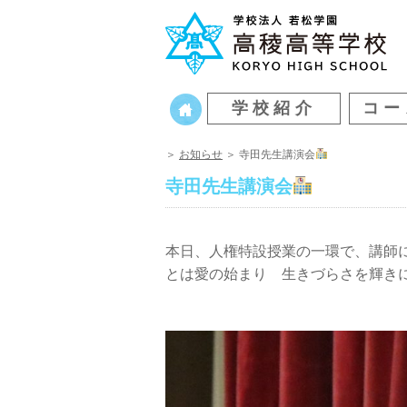
学校紹介
コー
＞
お知らせ
＞ 寺田先生講演会
寺田先生講演会
本日、人権特設授業の一環で、講師
とは愛の始まり 生きづらさを輝き