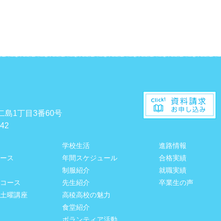
二島1丁目3番60号
542
学校生活
進路情報
ース
年間スケジュール
合格実績
制服紹介
就職実績
コース
先生紹介
卒業生の声
土曜講座
高稜高校の魅力
食堂紹介
ボランティア活動