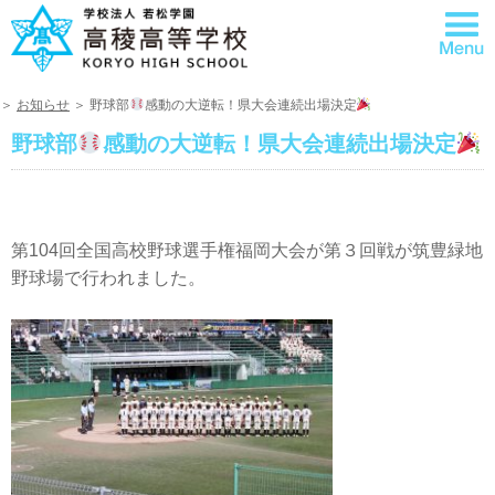
＞
お知らせ
＞ 野球部
感動の大逆転！県大会連続出場決定
野球部
感動の大逆転！県大会連続出場決定
第104回全国高校野球選手権福岡大会が第３回戦が筑豊緑地
野球場で行われました。