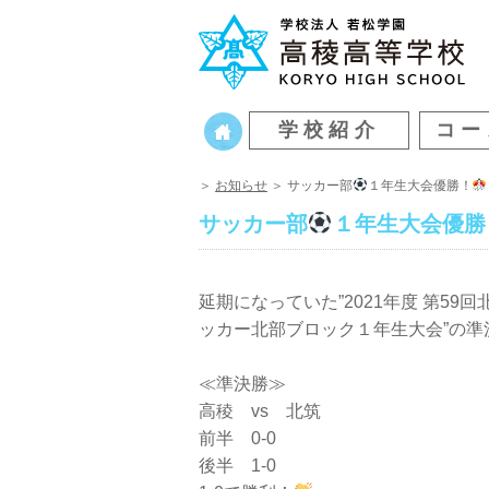
学校紹介
コー
＞
お知らせ
＞ サッカー部
１年生大会優勝！
サッカー部
１年生大会優勝
延期になっていた”2021年度 第5
ッカー北部ブロック１年生大会”の準
≪準決勝≫
高稜 vs 北筑
前半 0-0
後半 1-0