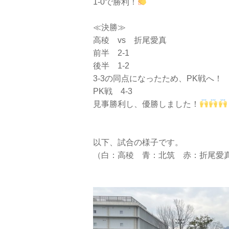
1-0で勝利！
≪決勝≫
高稜 vs 折尾愛真
前半 2-1
後半 1-2
3-3の同点になったため、PK戦へ！
PK戦 4-3
見事勝利し、優勝しました！
以下、試合の様子です。
（白：高稜 青：北筑 赤：折尾愛