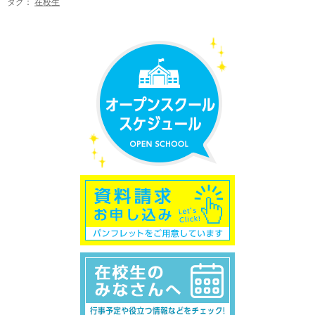
タグ：
在校生