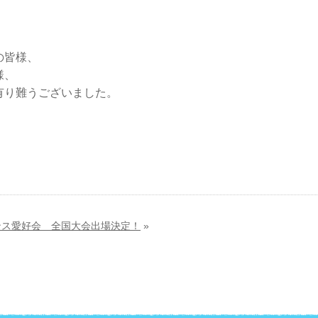
の皆様、
様、
有り難うございました。
ンス愛好会 全国大会出場決定！
»