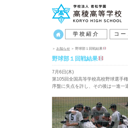
学校紹介
コー
＞
お知らせ
＞ 野球部１回戦結果
野球部１回戦結果
7月6日(木)
第105回全国高等学校高校野球選手
序盤に失点を許し、その後は一進一