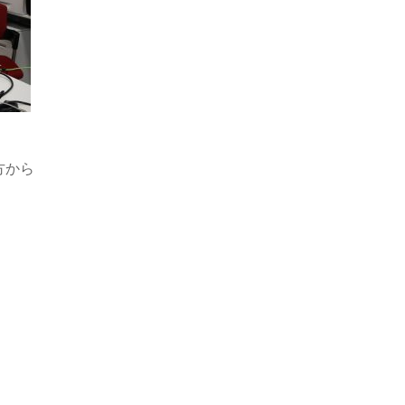
方から
、
、
。