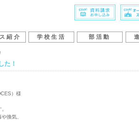
ス紹介
学校生活
部活動
！
した！
CES）様
す。
毒や換気、
。